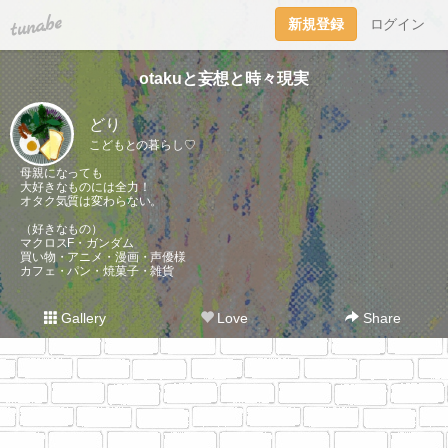
tuna.be
新規登録
ログイン
otakuと妄想と時々現実
どり
こどもとの暮らし♡
母親になっても
大好きなものには全力！
オタク気質は変わらない。
（好きなもの）
マクロスF・ガンダム
買い物・アニメ・漫画・声優様
カフェ・パン・焼菓子・雑貨
Gallery
Love
Share