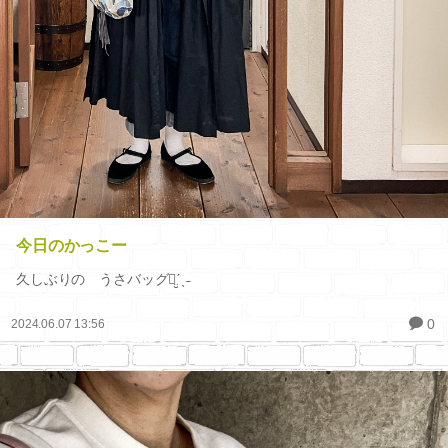
今日のかっこー
久しぶりの うさバッグꪔ̤̮ˊˎ˗
0
2024.06.07 13:56