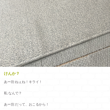
けんか？
あー坊:ねぇね！キライ！
私:なんで？
あー坊:だって、おこるから！