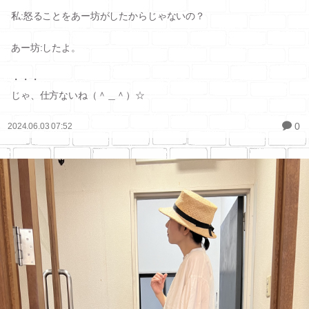
私:怒ることをあー坊がしたからじゃないの？
あー坊:したよ。
・・・
じゃ、仕方ないね（＾＿＾）☆
0
2024.06.03 07:52